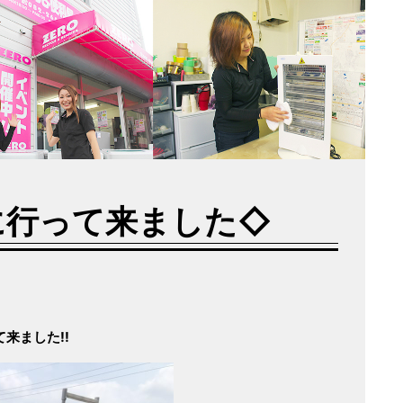
に行って来ました◇
来ました!!