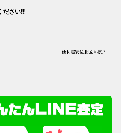
ださい!!
便利屋
安佐北区
草抜き