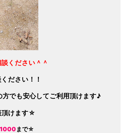
相談ください＾＾
談ください！！
の方
でも
安心して
ご利用頂けます♪
談頂けます☆
-1000
まで☆