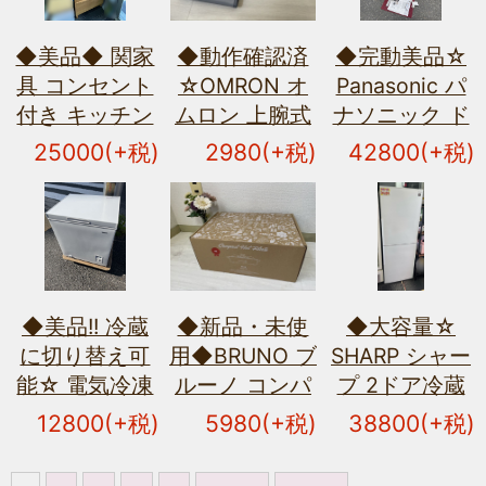
◆美品◆ 関家
◆動作確認済
◆完動美品☆
具 コンセント
☆OMRON オ
Panasonic パ
付き キッチン
ムロン 上腕式
ナソニック ド
ボード オープ
血圧計 ヘルス
ラム式洗濯乾
25000(+税)
2980(+税)
42800(+税)
ンタイプ オー
ケア HEM-
燥機 NA-
ク材 オイル仕
7122 自動電子
VG740L 7kg
上げ 高さ180
血圧計◆
2020年製
㎝ 幅70㎝
W639×D600×H
70OPDB カッ
家庭用 キュー
プⅢ◆
ビック◆
◆美品!! 冷蔵
◆新品・未使
◆大容量☆
に切り替え可
用◆BRUNO ブ
SHARP シャー
能☆ 電気冷凍
ルーノ コンパ
プ 2ドア冷蔵
庫 YAMAZEN
クトホットプ
庫 280L 2022
12800(+税)
5980(+税)
38800(+税)
YF-C70 66L
レート
年製 SJ-
上開き 2025年
BOE021-RD 赤
PD28H プラズ