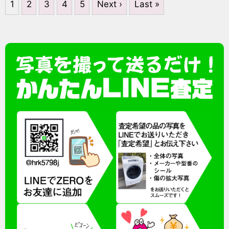
1
2
3
4
5
Next ›
Last »
製 ホワイト 冷
RED
マクラスター
凍ストッカー
ホワイト◆
ヤマゼン◆