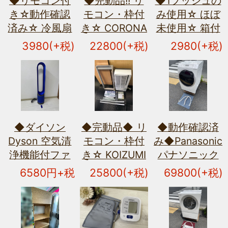
◆リモコン付
◆完動品!! リ
◆1プッシュの
き☆動作確認
モコン・枠付
み使用☆ ほぼ
済み☆ 冷風扇
き☆ CORONA
未使用☆ 箱付
ダブルクーリ
コロナ ルーム
き☆ CHANEL
3980(+税)
22800(+税)
2980(+税)
ングファン
エアコン ウイ
シャネル
DMS-090 ホワ
ンド形冷房専
GABRIELLE ガ
イト◆
用 ウィンドエ
ブリエル ヘア
アコン CW-
ミスト 40ml◆
1615 窓用◆
◆ダイソン
◆完動品◆ リ
◆動作確認済
Dyson 空気清
モコン・枠付
み◆Panasonic
浄機能付ファ
き☆ KOIZUMI
パナソニック
ン 扇風機
コイズミ 窓用
ドラム式電気
6580円+税
25800(+税)
69800(+税)
TP00 タワーフ
ルームエアコ
洗濯乾燥機
ァン 扇風機
ン KAW-1612
NA-VX85E8L
PureCool 空気
2021年製 冷
ドア左開き
清浄機能付◆
房/除湿
2021年製◆