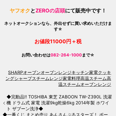
ヤフオク
と
ZEROの店頭
にて販売中です！
ネットオークションなら、外出せずに買い求めいただけま
す☆
お値段11000
円＋税
お問い合わせは
082-264-1000
まで☆
SHARP
オーブン
オーブンレンジ
キッチン家電
クッキ
ング
シャープ
スチーム
レンジ
家電
料理
高温スチーム
高
温スチームオーブンレンジ
◆完動品!! TOSHIBA 東芝 ZABOON TW-Z390L 洗濯
機 ドラム式 家電 洗濯9kg乾燥6kg 2014年製 ホワイ
ト ザブーン洗浄◆
◆一番くじ まとめ売り あんさんぶるスターズ！ ポー