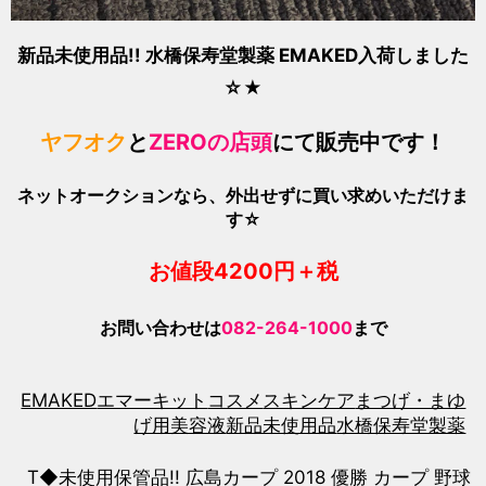
新品未使用品!! 水橋保寿堂製薬 EMAKED
入荷しました
☆★
ヤフオク
と
ZEROの店頭
にて販売中です！
ネットオークションなら、外出せずに買い求めいただけま
す☆
お値段420
0
円＋税
お問い合わせは
082-264-1000
まで
EMAKED
エマーキット
コスメ
スキンケア
まつげ・まゆ
げ用美容液
新品未使用品
水橋保寿堂製薬
T◆未使用保管品!! 広島カープ 2018 優勝 カープ 野球