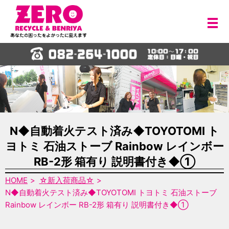
メ
N◆自動着火テスト済み◆TOYOTOMI ト
ヨトミ 石油ストーブ Rainbow レインボー
RB-2形 箱有り 説明書付き◆①
HOME
☆新入荷商品☆
N◆自動着火テスト済み◆TOYOTOMI トヨトミ 石油ストーブ
Rainbow レインボー RB-2形 箱有り 説明書付き◆①