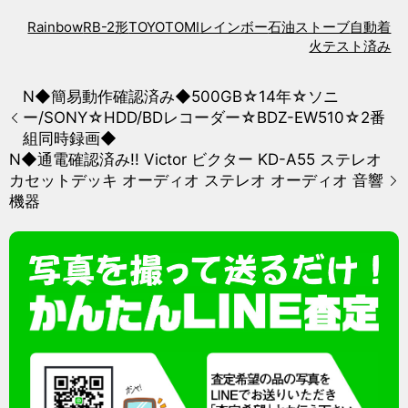
Rainbow
RB-2形
TOYOTOMI
レインボー
石油ストーブ
自動着
火テスト済み
N◆簡易動作確認済み◆500GB☆14年☆ソニ
ー/SONY☆HDD/BDレコーダー☆BDZ-EW510☆2番
組同時録画◆
N◆通電確認済み!! Victor ビクター KD-A55 ステレオ
カセットデッキ オーディオ ステレオ オーディオ 音響
機器