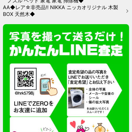
ノズル ヘッド 家電 家電 掃除機◆
AA◆レア☆非売品!! NIKKA ニッカオリジナル 木製
BOX 天然木◆