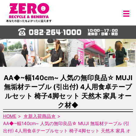
メ
AA◆~幅140cm~ 人気の無印良品☆ MUJI
無垢材テーブル (引出付) 4人用食卓テーブ
ルセット 椅子4脚セット 天然木 家具 オー
ク材◆
HOME
☆新入荷商品☆
AA◆~幅140cm~ 人気の無印良品☆ MUJI 無垢材テーブル (引
出付) 4人用食卓テーブルセット 椅子4脚セット 天然木 家具 オ