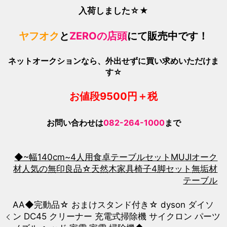
入荷しました☆★
ヤフオク
と
ZEROの店頭
にて販売中です！
ネットオークションなら、外出せずに買い求めいただけま
す☆
お値段950
0
円＋税
お問い合わせは
082-264-1000
まで
◆~幅140cm~
4人用食卓テーブルセット
MUJI
オーク
材
人気の無印良品☆
天然木
家具
椅子4脚セット
無垢材
テーブル
AA◆完動品☆ おまけスタンド付き☆ dyson ダイソ
ン DC45 クリーナー 充電式掃除機 サイクロン パーツ