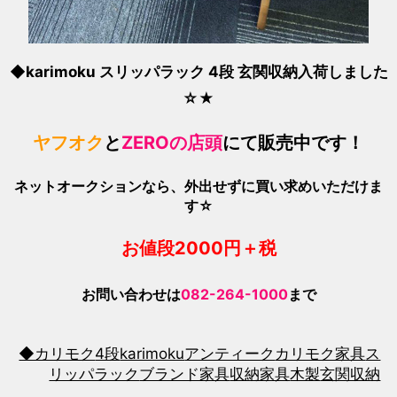
◆karimoku スリッパラック 4段 玄関収納入荷しました
☆★
ヤフオク
と
ZEROの店頭
にて販売中です！
ネットオークションなら、外出せずに買い求めいただけま
す☆
お値段200
0
円＋税
お問い合わせは
082-264-1000
まで
◆カリモク
4段
karimoku
アンティーク
カリモク家具
ス
リッパラック
ブランド家具
収納家具
木製
玄関収納