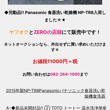
◆完動品!! Panasonic 食器洗い乾燥機 NP-TR8入荷し
ました☆★
ヤフオク
と
ZEROの店頭
にて販売中です！
ネットオークションなら、外出せずに買い求めいただけま
す☆
お値段1100
0
円＋税
お問い合わせは
082-264-1000
まで
2015年製
NP-TR8
Panasonic
パナソニック
食器洗い乾
燥機
食洗器
A-◆新品未開封品!! ② TOTO トートー 温水洗浄便座