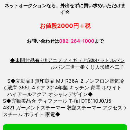
ネットオークションなら、外出せずに買い求めいただけま
す☆
お値段200
0
円＋税
お問い合わせは
082-264-1000
まで
◆未開封品有り!!
アニメ
フィギュア5体セット
ルパン
ルパン三世
一番くじ
人形
峰不二子
S◆完動品!! 無印良品 MJ-R36A-2 ノンフロン電気冷
蔵庫 355L 4ドア 2014年製 キッチン 家電 ホワイト
ハイアールアクア オシャレデザイン◆
S◆完動美品☆ ティファール T-fal DT8110J0/J5-
4321 ガーメントスチーマー 衣類スチーマー アクセス
スチーム ホワイト 家電◆