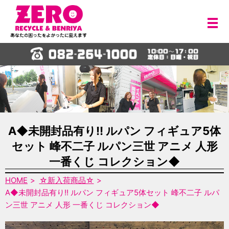
メ
A◆未開封品有り!! ルパン フィギュア5体
セット 峰不二子 ルパン三世 アニメ 人形
一番くじ コレクション◆
HOME
☆新入荷商品☆
A◆未開封品有り!! ルパン フィギュア5体セット 峰不二子 ルパ
ン三世 アニメ 人形 一番くじ コレクション◆