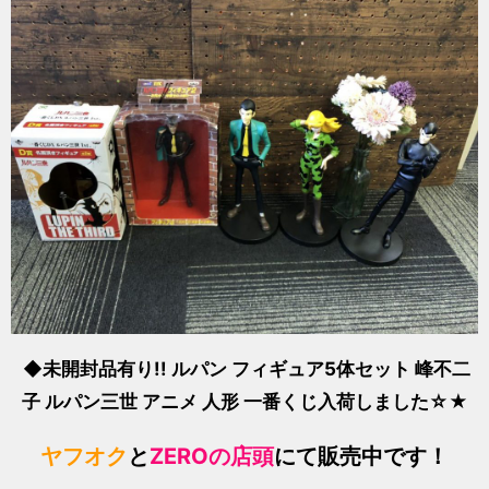
◆未開封品有り!! ルパン フィギュア5体セット 峰不二
子 ルパン三世 アニメ 人形 一番くじ
入荷しました☆★
ヤフオク
と
ZEROの店頭
にて販売中です！