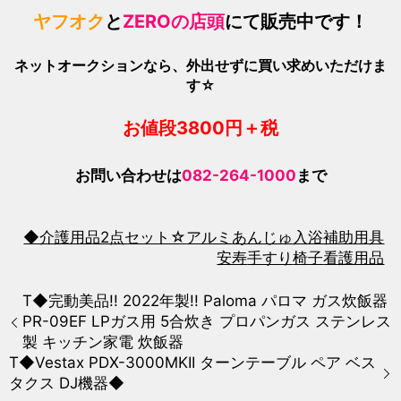
ヤフオク
と
ZEROの店頭
にて販売中です！
ネットオークションなら、外出せずに買い求めいただけま
す☆
お値段380
0
円＋税
お問い合わせは
082-264-1000
まで
◆介護用品2点セット☆
アルミ
あんじゅ
入浴補助用具
安寿
手すり
椅子
看護用品
T◆完動美品!! 2022年製!! Paloma パロマ ガス炊飯器
PR-09EF LPガス用 5合炊き プロパンガス ステンレス
製 キッチン家電 炊飯器
T◆Vestax PDX-3000MKII ターンテーブル ペア ベス
タクス DJ機器◆