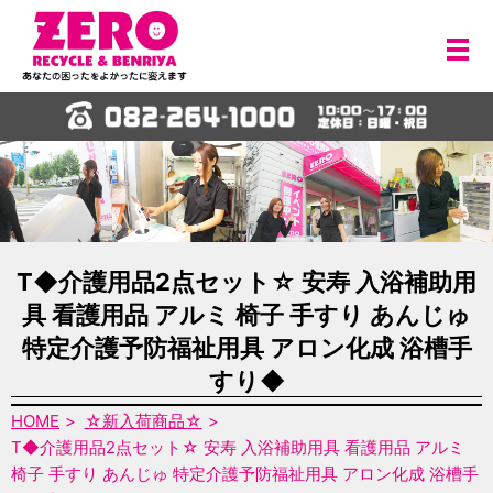
メ
T◆介護用品2点セット☆ 安寿 入浴補助用
具 看護用品 アルミ 椅子 手すり あんじゅ
特定介護予防福祉用具 アロン化成 浴槽手
すり◆
HOME
☆新入荷商品☆
T◆介護用品2点セット☆ 安寿 入浴補助用具 看護用品 アルミ
椅子 手すり あんじゅ 特定介護予防福祉用具 アロン化成 浴槽手