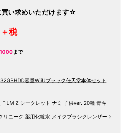
に買い求めいただけます☆
円＋税
-1000
まで
32GB
HDD容量
WiiU
ブラック
任天堂
本体セット
LM Z シークレット ナミ 子供ver. 20種 青キ
QUE クリニーク 薬用化粧水 メイクブラシクレンザー