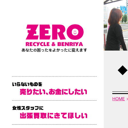
◆
HOME