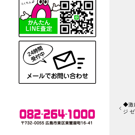
◆激レ
ジ 