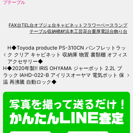
プテーブル
FAX台
TEL台
オブジェ台
キャビネット
フラワーベース
ランプ
テーブル
収納
楢材
浜本工芸
花台
重厚
電話台
飾り台
H◆Toyoda producte PS-310CN パンフレットラッ
ク クリア キャビネット 収納庫 物置 書類棚 オフィス
アクセサリー◆
H◆2020年製!! IRIS OHYAMA ジャーポット 2.2L ブ
ラック IAHD-022-B アイリスオーヤマ 電気ポット 保
温 再沸騰 自動ロック◆