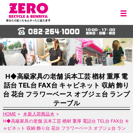
メ
H◆高級家具の老舗 浜本工芸 楢材 重厚 電
話台 TEL台 FAX台 キャビネット 収納 飾り
台 花台 フラワーベース オブジェ台 ランプ
テーブル
HOME
☆新入荷商品☆
H◆高級家具の老舗 浜本工芸 楢材 重厚 電話台 TEL台 FAX台 キ
ャビネット 収納 飾り台 花台 フラワーベース オブジェ台 ラン