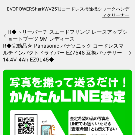
EVOPOWER
Shark
WV251J
コードレス掃除機
シャーク
ハンデ
ィクリーナー
H◆トリーバーチ スエードフリンジ レースアップシ
ョートブーツ 9M レディース
R◆完動品☆ Panasonic パナソニック コードレスマ
ルチインパクトドライバー EZ7548 互換バッテリー
14.4V 4Ah EZ9L45◆