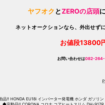
ヤフオク
と
ZEROの店頭
ネットオークションなら、外出せず
お値段13800
お問い合わせは
082-264
P
動品!! HONDA EU18i インバーター発電機 ホンダ ガソリ
◆完動品!! CORONA コロナ コアヒートスリム DH-91