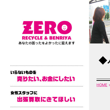
◆
HOME