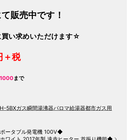
にて販売中です！
に買い求めいただけます☆
円＋税
-1000
まで
H-5BX
ガス瞬間湯沸器
パロマ
給湯器
都市ガス用
ン ポータブル発電機 100V◆
7R ホワイト 2017年製 遠赤ヒーター 首振り機能◆