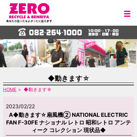
メ
◆動きます☆
HOME
◆動きます☆
2023/02/22
A◆動きます☆扇風機② NATIONAL ELECTRIC
FAN F-30FE ナショナル レトロ 昭和レトロ アンテ
ィーク コレクション 現状品◆