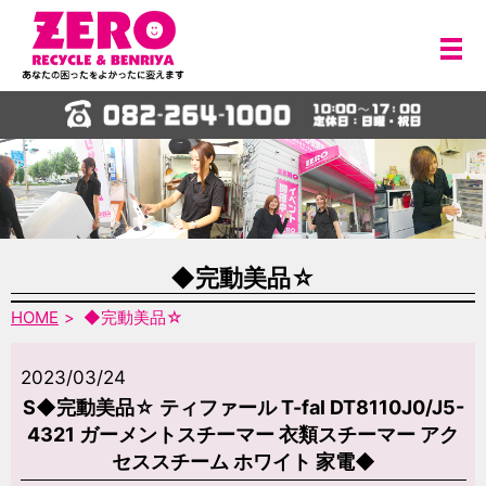
メ
◆完動美品☆
HOME
◆完動美品☆
2023/03/24
S◆完動美品☆ ティファール T-fal DT8110J0/J5-
4321 ガーメントスチーマー 衣類スチーマー アク
セススチーム ホワイト 家電◆