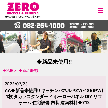
メ
◆新品未使用!!
HOME
◆新品未使用!!
2023/02/23
AA◆新品未使用!! キッチンパネル PZW-185(PW)
1枚 タカラスタンダード ホーローパネル DIY リフ
ォーム 住宅設備 内装 建築材料◆712