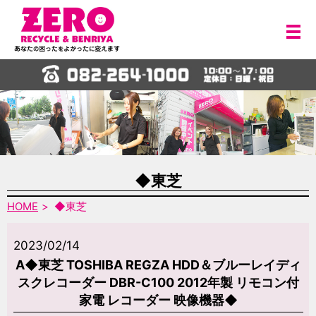
メ
◆東芝
HOME
◆東芝
2023/02/14
A◆東芝 TOSHIBA REGZA HDD＆ブルーレイディ
スクレコーダー DBR-C100 2012年製 リモコン付
家電 レコーダー 映像機器◆