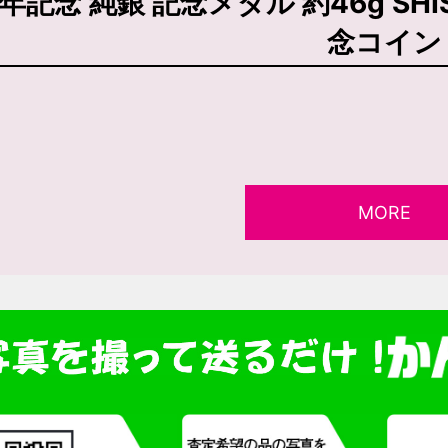
年記念 純銀 記念メダル 約46g SHI
念コイン
MORE