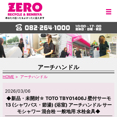
メ
アーチハンドル
HOME
アーチハンドル
2026/03/06
◆新品・未開封☆ TOTO TBY01406J 壁付サーモ
13 (シャワバス・節湯) (浴室) アーチハンドル サー
モシャワー 混合栓 一般地用 水栓金具◆