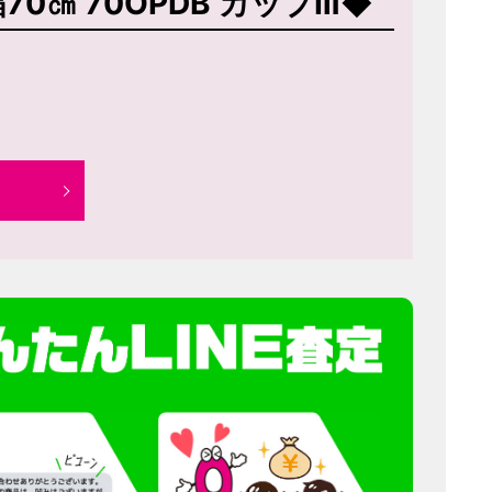
70㎝ 70OPDB カップⅢ◆