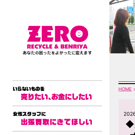
HOME
202
◆