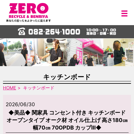
メ
キッチンボード
HOME
キッチンボード
2026/06/30
◆美品◆ 関家具 コンセント付き キッチンボード
オープンタイプ オーク材 オイル仕上げ 高さ180㎝
幅70㎝ 70OPDB カップⅢ◆