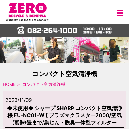
メ
コンパクト空気清浄機
HOME
コンパクト空気清浄機
2023/11/09
◆未使用◆ シャープ SHARP コンパクト空気清浄
機 FU-NC01-W [ プラズマクラスター7000/空気
清浄6畳まで/集じん・脱臭一体型フィルター