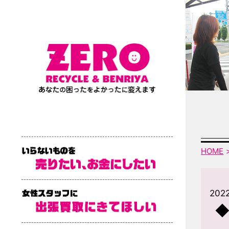
HOME
202
◆