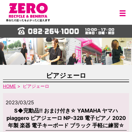
メ
ピアジェーロ
HOME
ピアジェーロ
2023/03/25
S◆完動品!! おまけ付き☆ YAMAHA ヤマハ
piaggero ピアジェーロ NP-32B 電子ピアノ 2020
年製 楽器 電子キーボード ブラック 手軽に練習☆