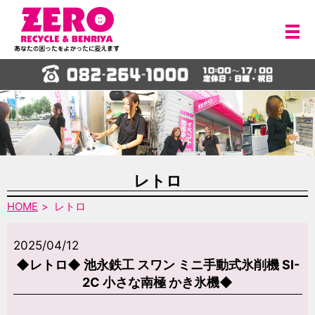
メ
レトロ
HOME
レトロ
2025/04/12
◆レトロ◆ 池永鉄工 スワン ミニ手動式氷削機 SI-
2C 小さな南極 かき氷機◆