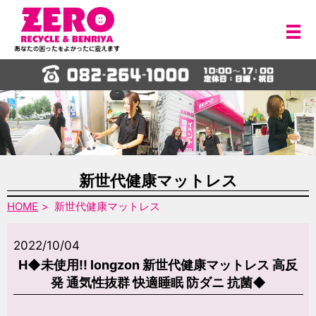
メ
新世代健康マットレス
HOME
新世代健康マットレス
2022/10/04
H◆未使用!! longzon 新世代健康マットレス 高反
発 通気性抜群 快適睡眠 防ダニ 抗菌◆