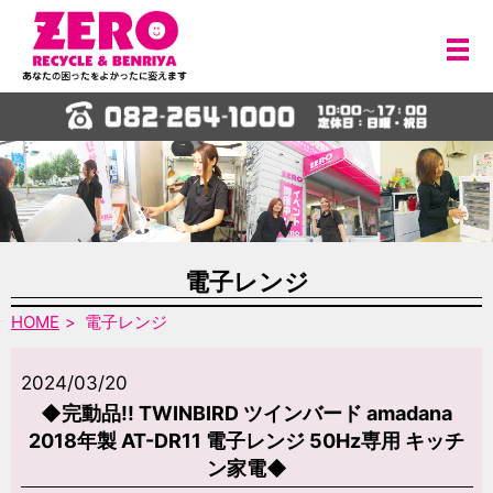
メ
電子レンジ
HOME
電子レンジ
2024/03/20
◆完動品!! TWINBIRD ツインバード amadana
2018年製 AT-DR11 電子レンジ 50Hz専用 キッチ
ン家電◆