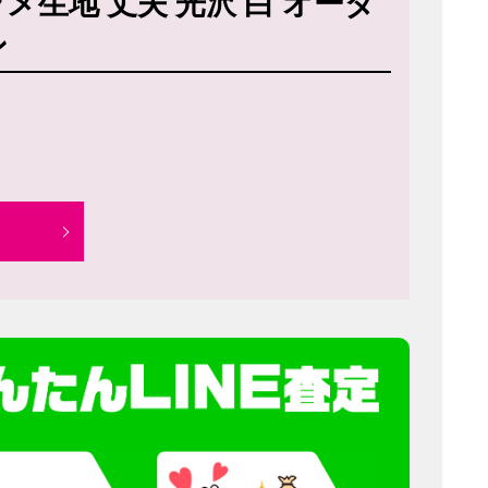
メ生地 丈夫 光沢 白 オーダ
ン