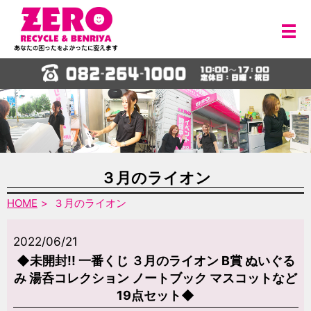
メ
３月のライオン
HOME
３月のライオン
2022/06/21
◆未開封!! 一番くじ ３月のライオン B賞 ぬいぐる
み 湯呑コレクション ノートブック マスコットなど
19点セット◆