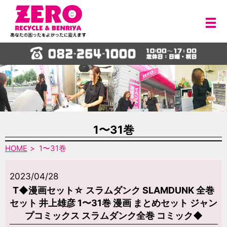
メ
1〜31巻
HOME
1〜31巻
2023/04/28
T◆漫画セット☆ スラムダンク SLAMDUNK 全巻
セット 井上雄彦 1〜31巻 漫画 まとめセット ジャン
プコミックス スラムダンク全巻 コミック◆