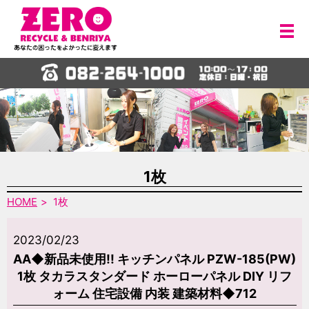
メ
1枚
HOME
1枚
2023/02/23
AA◆新品未使用!! キッチンパネル PZW-185(PW)
1枚 タカラスタンダード ホーローパネル DIY リフ
ォーム 住宅設備 内装 建築材料◆712