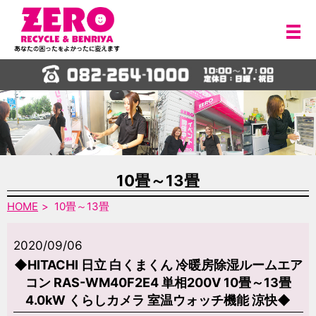
メ
10畳～13畳
HOME
10畳～13畳
2020/09/06
◆HITACHI 日立 白くまくん 冷暖房除湿ルームエア
コン RAS-WM40F2E4 単相200V 10畳～13畳
4.0kW くらしカメラ 室温ウォッチ機能 涼快◆