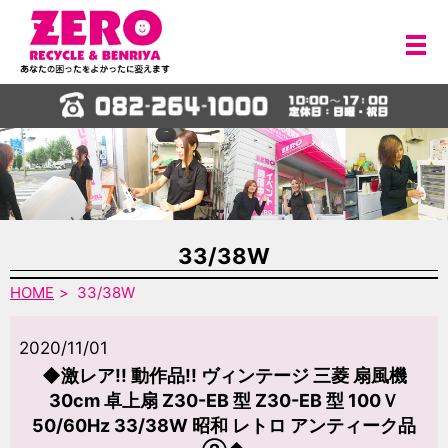
メ
33/38W
HOME
33/38W
2020/11/01
◆激レア!! 動作品!! ヴィンテージ 三菱 扇風機
30cm 卓上扇 Z30-EB 型 Z30-EB 型 100Ｖ
50/60Hz 33/38W 昭和 レトロ アンティーク品