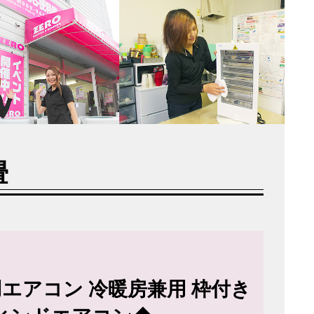
畳
用エアコン 冷暖房兼用 枠付き