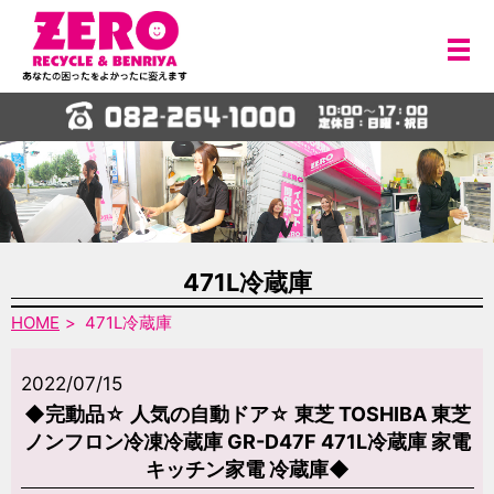
メ
471L冷蔵庫
HOME
471L冷蔵庫
2022/07/15
◆完動品☆ 人気の自動ドア☆ 東芝 TOSHIBA 東芝
ノンフロン冷凍冷蔵庫 GR-D47F 471L冷蔵庫 家電
キッチン家電 冷蔵庫◆