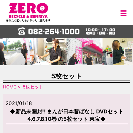
メ
5枚セット
HOME
5枚セット
2021/01/18
◆新品未開封!! まんが日本昔ばなし DVDセット
4.6.7.8.10巻 の5枚セット 東宝◆