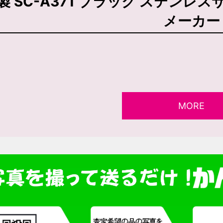
製 SC-A371 ブラック ステンレ
メーカー
MORE