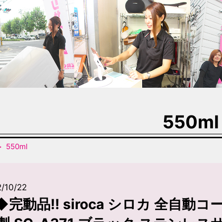
550ml
550ml
/10/22
◆完動品!! siroca シロカ 全自動コ