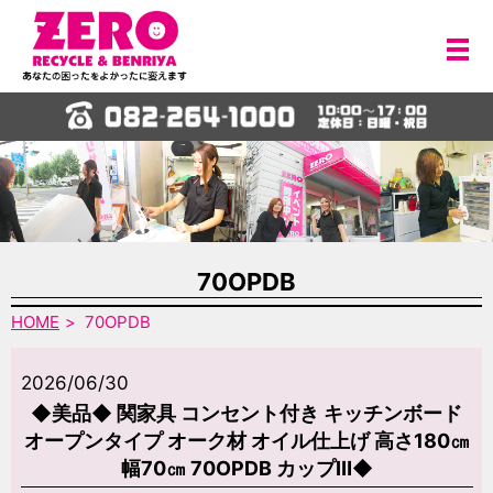
メ
70OPDB
HOME
70OPDB
2026/06/30
◆美品◆ 関家具 コンセント付き キッチンボード
オープンタイプ オーク材 オイル仕上げ 高さ180㎝
幅70㎝ 70OPDB カップⅢ◆