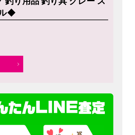
グ 釣り用品 釣り具 グレー ス
ル◆