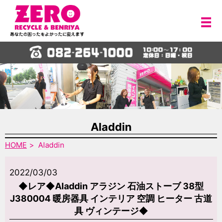
メ
Aladdin
HOME
Aladdin
2022/03/03
◆レア◆Aladdin アラジン 石油ストーブ 38型
J380004 暖房器具 インテリア 空調 ヒーター 古道
具 ヴィンテージ◆