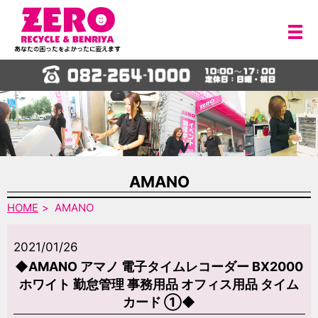
メ
AMANO
HOME
AMANO
2021/01/26
◆AMANO アマノ 電子タイムレコーダー BX2000
ホワイト 勤怠管理 事務用品 オフィス用品 タイム
カード ①◆