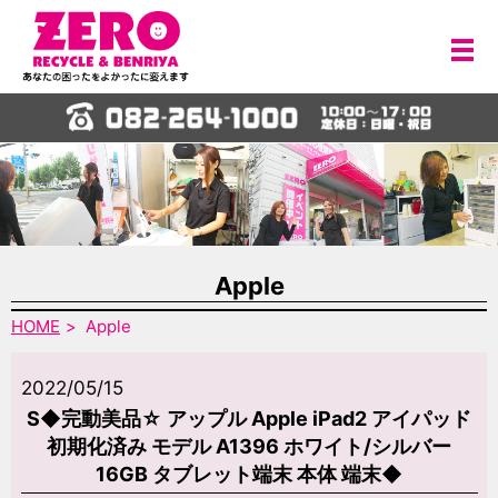
メ
Apple
HOME
Apple
2022/05/15
S◆完動美品☆ アップル Apple iPad2 アイパッド
初期化済み モデル A1396 ホワイト/シルバー
16GB タブレット端末 本体 端末◆