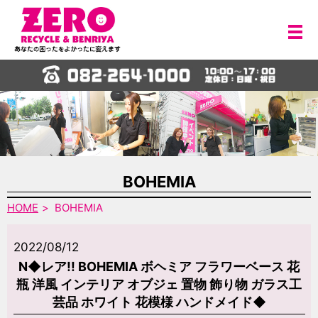
メ
BOHEMIA
HOME
BOHEMIA
2022/08/12
N◆レア!! BOHEMIA ボヘミア フラワーベース 花
瓶 洋風 インテリア オブジェ 置物 飾り物 ガラス工
芸品 ホワイト 花模様 ハンドメイド◆