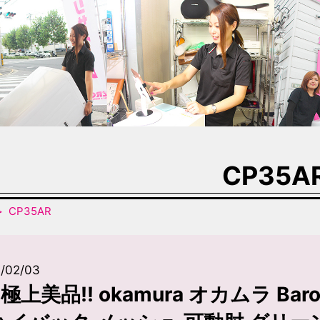
CP35A
CP35AR
/02/03
極上美品!! okamura オカムラ B