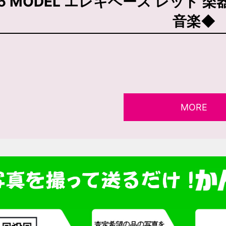
5 MODEL エレキベース レッド 
音楽◆
MORE