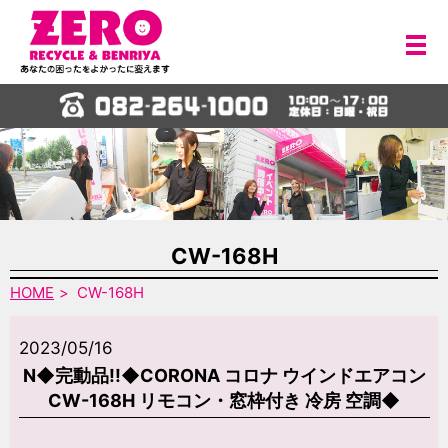
メ
CW-168H
HOME
CW-168H
2023/05/16
N◆完動品!!◆CORONA コロナ ウインドエアコン
CW-168H リモコン・窓枠付き 冷房 空調◆