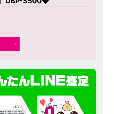
 DBP-S500◆