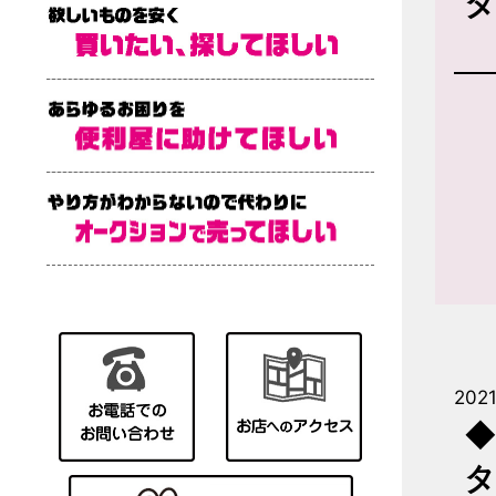
タ
2021
◆
タ